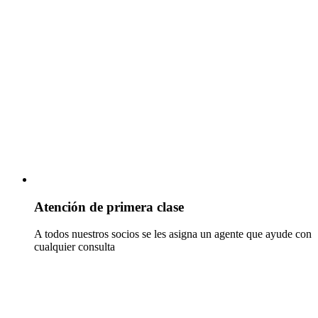
Atención de primera clase
A todos nuestros socios se les asigna un agente que ayude con
cualquier consulta