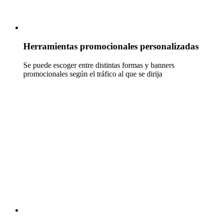
Herramientas promocionales personalizadas
Se puede escoger entre distintas formas y banners
promocionales según el tráfico al que se dirija