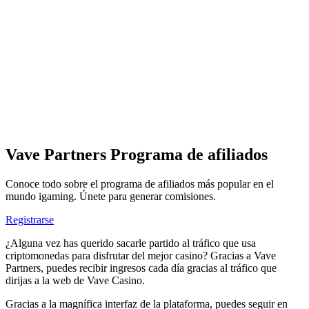
Vave Partners Programa de afiliados
Conoce todo sobre el programa de afiliados más popular en el
mundo igaming. Únete para generar comisiones.
Registrarse
¿Alguna vez has querido sacarle partido al tráfico que usa
criptomonedas para disfrutar del mejor casino? Gracias a Vave
Partners, puedes recibir ingresos cada día gracias al tráfico que
dirijas a la web de Vave Casino.
Gracias a la magnífica interfaz de la plataforma, puedes seguir en