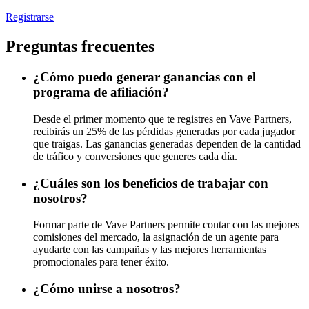
Registrarse
Preguntas frecuentes
¿Cómo puedo generar ganancias con el
programa de afiliación?
Desde el primer momento que te registres en Vave Partners,
recibirás un 25% de las pérdidas generadas por cada jugador
que traigas. Las ganancias generadas dependen de la cantidad
de tráfico y conversiones que generes cada día.
¿Cuáles son los beneficios de trabajar con
nosotros?
Formar parte de Vave Partners permite contar con las mejores
comisiones del mercado, la asignación de un agente para
ayudarte con las campañas y las mejores herramientas
promocionales para tener éxito.
¿Cómo unirse a nosotros?